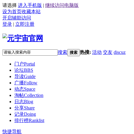
请选择
进入手机版
|
继续访问电脑版
设为首页
收藏本站
开启辅助访问
登录
|
立即注册
搜索
热搜:
活动
交友
discuz
搜索
门户
Portal
论坛
BBS
导读
Guide
广播
Follow
动态
Space
淘帖
Collection
日志
Blog
分享
Share
记录
Doing
排行榜
Ranklist
快捷导航